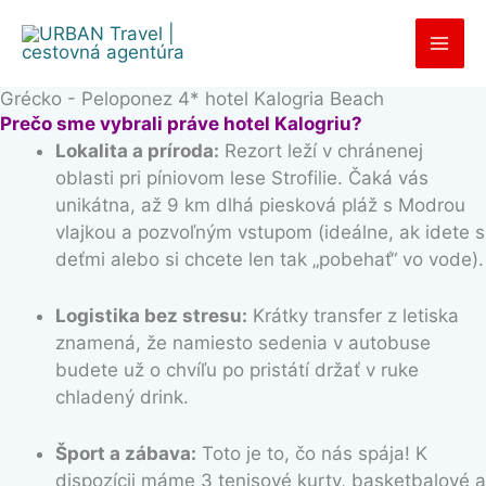
Preskočiť
na
obsah
Grécko - Peloponez 4* hotel Kalogria Beach
Prečo sme vybrali práve hotel Kalogriu?
Lokalita a príroda:
Rezort leží v chránenej
oblasti pri píniovom lese Strofilie. Čaká vás
unikátna, až 9 km dlhá piesková pláž s Modrou
vlajkou a pozvoľným vstupom (ideálne, ak idete s
deťmi alebo si chcete len tak „pobehať“ vo vode).
Logistika bez stresu:
Krátky transfer z letiska
znamená, že namiesto sedenia v autobuse
budete už o chvíľu po pristátí držať v ruke
chladený drink.
Šport a zábava:
Toto je to, čo nás spája! K
dispozícii máme 3 tenisové kurty, basketbalové a