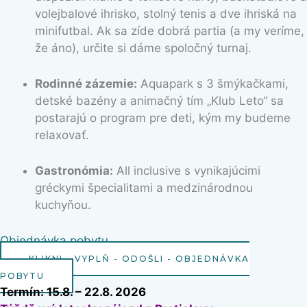
volejbalové ihrisko, stolný tenis a dve ihriská na
minifutbal. Ak sa zíde dobrá partia (a my veríme,
že áno), určite si dáme spoločný turnaj.
Rodinné zázemie:
Aquapark s 3 šmýkačkami,
detské bazény a animačný tím „Klub Leto“ sa
postarajú o program pre deti, kým my budeme
relaxovať.
Gastronómia:
All inclusive s vynikajúcimi
gréckymi špecialitami a medzinárodnou
kuchyňou.
Objednávka pobytu
KLIKNI - VYPLŇ - ODOŠLI - OBJEDNÁVKA
POBYTU
Termín: 15.8. – 22.8. 2026