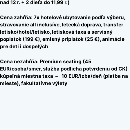
nad 12 r. + 2 dieťa do 11,99 r.)
Cena zahŕňa: 7x hotelové ubytovanie podľa výberu,
stravovanie all inclusíve, letecká doprava, transfer
letisko/hotel/letisko, letisková taxa a servisný
poplatok (199 €), emisný príplatok (25 €), animácie
pre deti i dospelých
Cena nezahŕňa: Premium seating (45
EUR/osoba/smer, služba podlieha potvrdeniu od CK)
kúpeľná miestna taxa – 10 EUR/izba/deň (platba na
mieste), fakultatívne výlety