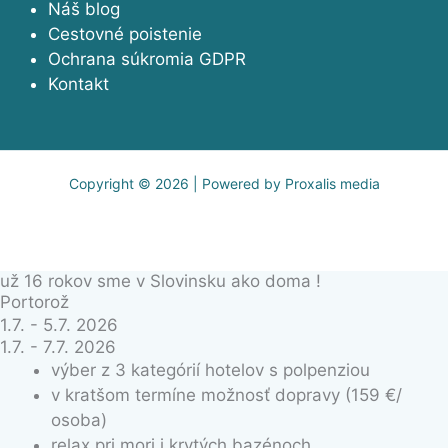
Náš blog
Cestovné poistenie
Ochrana súkromia GDPR
Kontakt
Copyright © 2026 | Powered by Proxalis media
už 16 rokov sme v Slovinsku ako doma !
Portorož
1.7. - 5.7. 2026
1.7. - 7.7. 2026
výber z 3 kategórií hotelov s polpenziou
v kratšom termíne možnosť dopravy (159 €/
osoba)
relax pri mori i krytých bazénoch