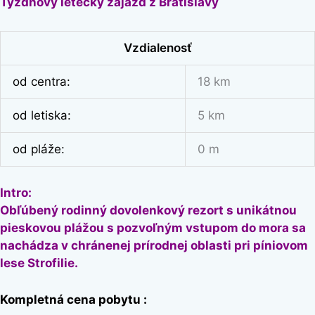
Týždňový letecky zájazd z Bratislavy
Vzdialenosť
od centra:
18 km
od letiska:
5 km
od pláže:
0 m
Intro
:
Obľúbený rodinný dovolenkový rezort s unikátnou
pieskovou plážou s pozvoľným vstupom do mora sa
nachádza v chránenej prírodnej oblasti pri píniovom
lese Strofilie.
Kompletná cena pobytu :