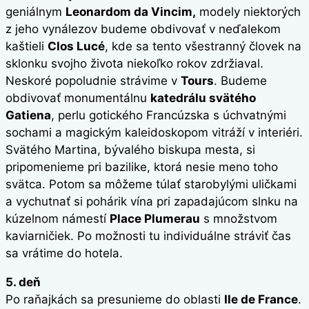
geniálnym
Leonardom da Vincim,
modely niektorých
z jeho vynálezov budeme obdivovať v neďalekom
kaštieli
Clos Lucé
, kde sa tento všestranný človek na
sklonku svojho života niekoľko rokov zdržiaval.
Neskoré popoludnie strávime v
Tours
. Budeme
obdivovať monumentálnu
katedrálu svätého
Gatiena
, perlu gotického Francúzska s úchvatnými
sochami a magickým kaleidoskopom vitráží v interiéri.
Svätého Martina, bývalého biskupa mesta, si
pripomenieme pri bazilike, ktorá nesie meno toho
svätca. Potom sa môžeme túlať starobylými uličkami
a vychutnať si pohárik vína pri zapadajúcom slnku na
kúzelnom námestí
Place Plumerau
s množstvom
kaviarničiek. Po možnosti tu individuálne stráviť čas
sa vrátime do hotela.
5. deň
Po raňajkách sa presunieme do oblasti
Ile de France
.