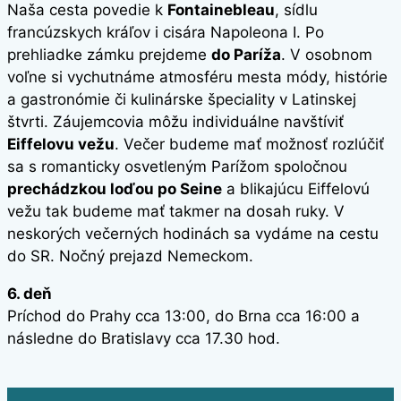
Naša cesta povedie k
Fontainebleau
, sídlu
francúzskych kráľov i cisára Napoleona I. Po
prehliadke zámku prejdeme
do Paríža
. V osobnom
voľne si vychutnáme atmosféru mesta módy, histórie
a gastronómie či kulinárske špeciality v Latinskej
štvrti. Záujemcovia môžu individuálne navštíviť
Eiffelovu vežu
. Večer budeme mať možnosť rozlúčiť
sa s romanticky osvetleným Parížom spoločnou
prechádzkou loďou po Seine
a blikajúcu Eiffelovú
vežu tak budeme mať takmer na dosah ruky. V
neskorých večerných hodinách sa vydáme na cestu
do SR. Nočný prejazd Nemeckom.
6. deň
Príchod do Prahy cca 13:00, do Brna cca 16:00 a
následne do Bratislavy cca 17.30 hod.