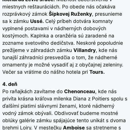
miestnych reštauráciách. Po obede nás očakáva
rozprávkový zámok
Šípkovej Ruženky
, presunieme
sa k zámku
Ussé.
Celý príbeh dotvára komnaty
vyplnené postavami v nádherných dobových
kostýmoch. Kaplnka a oranžéria sú zaradené na
zozname svetového dedičstva. Neskoré popoludnie
prežijeme v záhradách zámku
Villandry
, kde nás
tunajší záhradníci presvedčia o tom, že nádherné
ornamenty je možné vysadiť aj z obyčajnej zeleniny.
Večer sa vrátime do nášho hotela pri
Tours.
4. deň
Po raňajkách zavítame do
Chenonceau
, kde nás
privíta krásna kráľova milenka Diana z Poitiers spolu s
ďalšími piatimi slávnymi ženami, ktoré nádherný
vodný zámok obývali. Obdivovať budeme mostné
oblúky galérie zámku spájajúce tento unikát s dvoma
brehmi Loiry. V mestečku
Amboise
sa stretneme s