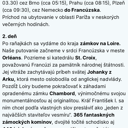
03.30) cez Brno (cca 05:15), Prahu (cca 08:15), Plzeň
(cca 09:30), cez Nemecko
do Francúzska
.
Príchod na ubytovanie v oblasti Paríža v neskorých
večerných hodinách.
2. deň
Po raňajkách sa vydáme do kraja
zámkov na Loire.
Naše putovanie začneme v srdci Francúzska v meste
Orléans
. Pozrieme si katedrálu
St. Croix
,
považovanú Francúzi za pamätník národnej štátnosti.
Jej vitráže zachytávajú príbeh svätej
Johanky z
Arku,
ktorá mesto oslobodila od anglickej nadvlády.
Pozdĺž Loiry budeme pokračovať k záhadami
opradenému zámku
Chambord
, výnimočnému svojou
monumentálnosťou aj originalitou. Kráľ František I. sa
ním chcel podľa vlastných slov presláviť ako „jeden z
najväčších staviteľov vesmíru“.
365 fantaskných
zámockých komínov
, dvojité točité schodisko aj