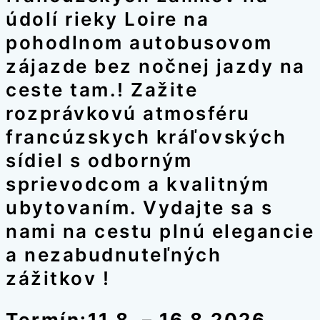
údolí rieky Loire na
pohodlnom autobusovom
zájazde bez nočnej jazdy na
ceste tam.! Zažite
rozprávkovú atmosféru
francúzskych kráľovských
sídiel s odborným
sprievodcom a kvalitným
ubytovaním. Vydajte sa s
nami na cestu plnú elegancie
a nezabudnuteľných
zážitkov !
Termín:11.8. – 16.8.2026