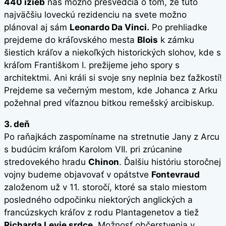
440 izieb
nás možno presvedčia o tom, že túto
najväčšiu loveckú rezidenciu na svete možno
plánoval aj sám
Leonardo Da Vinci.
Po prehliadke
prejdeme do kráľovského mesta
Blois
k zámku
šiestich kráľov a niekoľkých historických slohov, kde s
kráľom Františkom I. prežijeme jeho spory s
architektmi. Ani králi si svoje sny neplnia bez ťažkostí!
Prejdeme sa večerným mestom, kde Johanca z Arku
požehnal pred víťaznou bitkou remešský arcibiskup.
3. deň
Po raňajkách zaspomíname na stretnutie Jany z Arcu
s budúcim kráľom Karolom VII. pri zrúcanine
stredovekého hradu
Chinon
. Ďalšiu históriu storočnej
vojny budeme objavovať v opátstve
Fontevraud
založenom už v 11. storočí, ktoré sa stalo miestom
posledného odpočinku niektorých anglických a
francúzskych kráľov z rodu Plantagenetov a tiež
Richarda Levie srdce.
Možnosť občerstvenia v